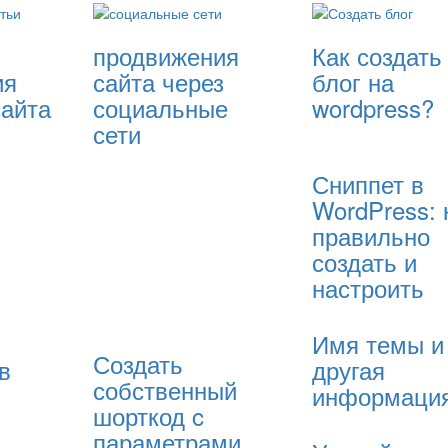
продвижения
Как создать
ия
сайта через
блог на
сайта
социальные
wordpress?
сети
Сниппет в
WordPress: 
правильно
создать и
настроить
Имя темы и
Создать
в
другая
собственный
информаци
шорткод c
параметрами