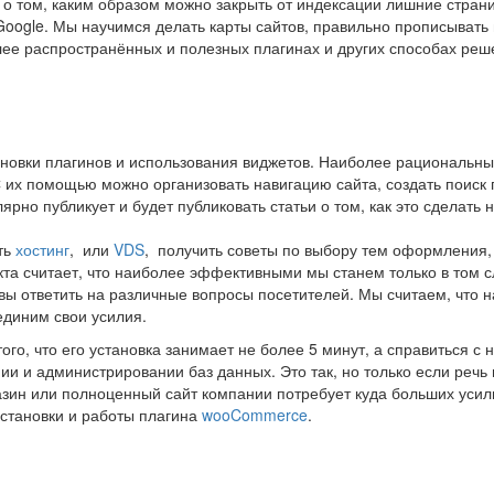
 о том, каким образом можно закрыть от индексации лишние страни
oogle. Мы научимся делать карты сайтов, правильно прописывать 
олее распространённых и полезных плагинах и других способах ре
ановки плагинов и использования виджетов. Наиболее рациональн
С их помощью можно организовать навигацию сайта, создать поиск 
ярно публикует и будет публиковать статьи о том, как это сделать
ть
хостинг
, или
VDS
, получить советы по выбору тем оформления,
та считает, что наиболее эффективными мы станем только в том с
вы ответить на различные вопросы посетителей. Мы считаем, что 
единим свои усилия.
ого, что его установка занимает не более 5 минут, а справиться с 
ии и администрировании баз данных. Это так, но только если речь 
азин или полноценный сайт компании потребует куда больших усил
становки и работы плагина
wooCommerce
.