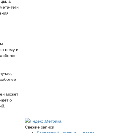
цы, а
мета-теги
шения
ым
по нему и
 наиболее
лучае,
наиболее
ней может
идёт о
ий.
Свежие записи
Бесплатный хостинг — плати