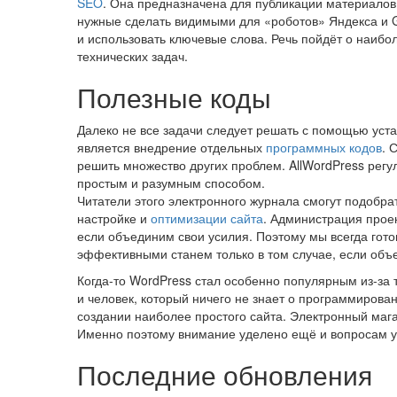
SEO
. Она предназначена для публикации материалов
нужные сделать видимыми для «роботов» Яндекса и G
и использовать ключевые слова. Речь пойдёт о наиб
технических задач.
Полезные коды
Далеко не все задачи следует решать с помощью уст
является внедрение отдельных
программных кодов
. 
решить множество других проблем. AllWordPress регул
простым и разумным способом.
Читатели этого электронного журнала смогут подобра
настройке и
оптимизации сайта
. Администрация проек
если объединим свои усилия. Поэтому мы всегда гото
эффективными станем только в том случае, если объ
Когда-то WordPress стал особенно популярным из-за т
и человек, который ничего не знает о программирован
создании наиболее простого сайта. Электронный маг
Именно поэтому внимание уделено ещё и вопросам у
Последние обновления