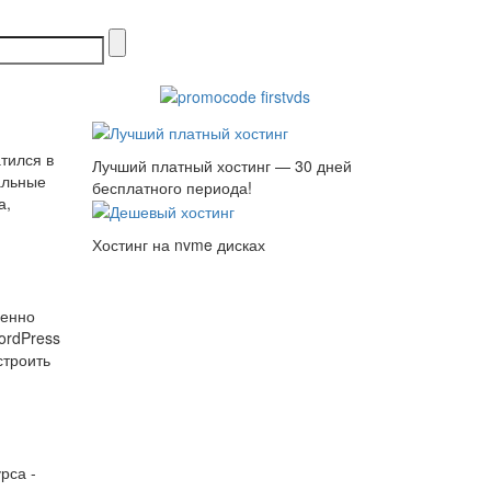
тился в
Лучший платный хостинг — 30 дней
альные
бесплатного периода!
а,
Хостинг на nvme дисках
менно
ordPress
строить
рса -